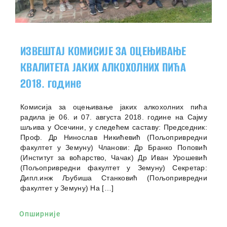
ИЗВЕШТАЈ КОМИСИЈЕ ЗА ОЦЕЊИВАЊЕ
КВАЛИТЕТА ЈАКИХ АЛКОХОЛНИХ ПИЋА
2018. године
Комисија за оцењивање јаких алкохолних пића
радила је 06. и 07. августа 2018. године на Сајму
шљива у Осечини, у следећем саставу: Председник:
Проф. Др Нинослав Никићевић (Пољопривредни
факултет у Земуну) Чланови: Др Бранко Поповић
(Институт за воћарство, Чачак) Др Иван Урошевић
(Пољопривредни факултет у Земуну) Секретар:
Дипл.инж Љубиша Станковић (Пољопривредни
факултет у Земуну) На […]
Опширније