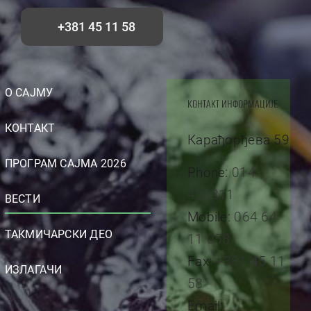
+381 45 11 58
О САЈМУ
КОНТАКТ ИНФОРМАЦИЈЕ
КОНТАКТ
Карађорђева 59
ПРОГРАМ САЈМА 2026
Phone:
014
452311
ВЕСТИ
Mobile:
064 64
ТАКМИЧАРСКИ ДЕО
11 058
Fax:
+381 45 11
ИЗЛАГАЧИ
58
Email: