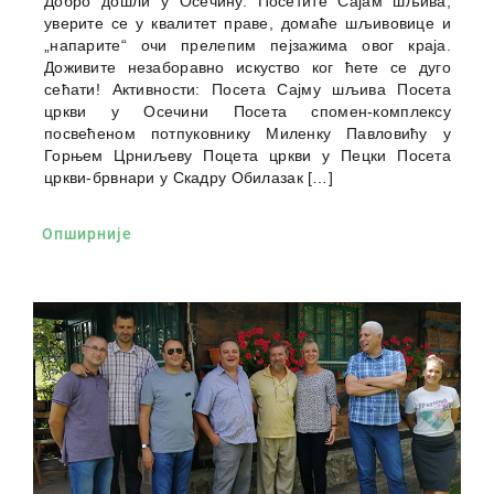
Добро дошли у Осечину. Посетите Сајам шљива,
уверите се у квалитет праве, домаће шљивовице и
„напарите“ очи прелепим пејзажима овог краја.
Доживите незаборавно искуство ког ћете се дуго
сећати! Активности: Посета Сајму шљива Посета
цркви у Осечини Посета спомен-комплексу
посвећеном потпуковнику Миленку Павловићу у
Горњем Црниљеву Поцета цркви у Пецки Посета
цркви-брвнари у Скадру Обилазак […]
Опширније