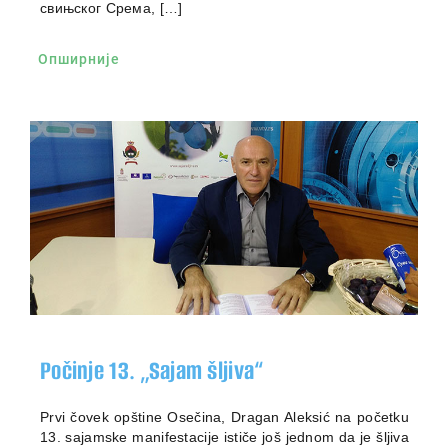
свињског Срема, […]
Опширније
Počinje 13. „Sajam šljiva“
Prvi čovek opštine Osečina, Dragan Aleksić na početku
13. sajamske manifestacije ističe još jednom da je šljiva