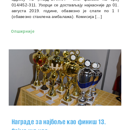
014/452-311. Узорци се достављају најкасније до 01.
августа 2019. године, обавезно је слати по 1 l
(обавезно стаклена амбалажа). Комисија […]
Опширније
Награде за најбоље као финиш 13.