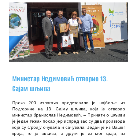
Министар Недимовић отворио 13.
Сајам шљива
Преко 200 излагача представило је најбоље из
Подгорине на 13. Сајму шљива, који је отворио
министар бранислав Недимовић. – Причати о шљиви
је један тежак посао јер испред вас су два производа
која су Србију очувала и сачувала. Један је из Вашег
краја, то је шљива, а други је из мог краја, из