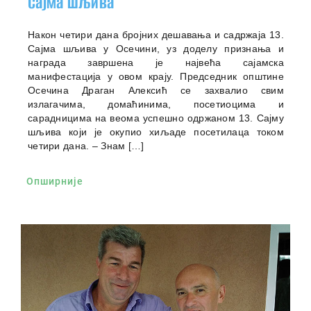
Сајма шљива
Након четири дана бројних дешавања и садржаја 13.
Сајма шљива у Осечини, уз доделу признања и
награда завршена је највећа сајамска
манифестација у овом крају. Председник општине
Осечина Драган Алексић се захвалио свим
излагачима, домаћинима, посетиоцима и
сарадницима на веома успешно одржаном 13. Сајму
шљива који је окупио хиљаде посетилаца током
четири дана. – Знам […]
Опширније