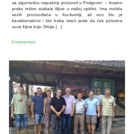
sa sigurnošću najvažniji proizvod u Podgorini. – Imamo
preko milion stabala šljive u našoj opštini. Ima možda
većih proizvođača u Kuršumliji, ali ono što je
karakteristično i što treba istaći jeste da čak polovina
suve šljive koju Srbija […]
Опширније