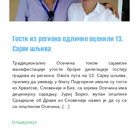
Гости из региона одлично оценили 13.
Сајам шљива
Традиционално Осечина током сајамске
манифестације угости бројне делегације гостију
градова из региона. Овога пута на 13. Сајму шљива,
прилику да уживају у благу Подгорине имали су гости
из Хрватске, Словеније и Бих, са којима Осечина има
деценијску сарадњу. Јуриј Борко, жупан општине
Средишче об Драви из Словеније навео је да су се
са општином Осечинa, […]
Опширније