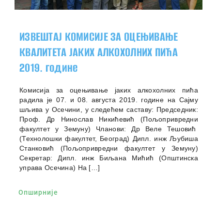
ИЗВЕШТАЈ КОМИСИЈЕ ЗА ОЦЕЊИВАЊЕ
КВАЛИТЕТА ЈАКИХ АЛКОХОЛНИХ ПИЋА
2019. године
Комисија за оцењивање јаких алкохолних пића
радила је 07. и 08. августа 2019. године на Сајму
шљива у Осечини, у следећем саставу: Председник:
Проф. Др Нинослав Никићевић (Пољопривредни
факултет у Земуну) Чланови: Др Веле Тешовић
(Технолошки факултет, Београд) Дипл. инж Љубиша
Станковић (Пољопривредни факултет у Земуну)
Секретар: Дипл. инж Биљана Мићић (Општинска
управа Осечина) На […]
Опширније