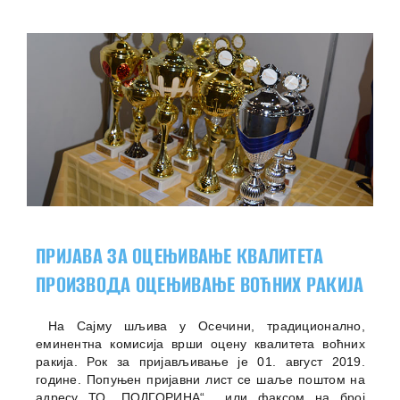
ПРИЈАВА ЗА ОЦЕЊИВАЊЕ КВАЛИТЕТА
ПРОИЗВОДА ОЦЕЊИВАЊЕ ВОЋНИХ РАКИЈА
На Сајму шљива у Осечини, традиционално,
еминентна комисија врши оцену квалитета воћних
ракија. Рок за пријављивање је 01. август 2019.
године. Попуњен пријавни лист се шаље поштом на
адресу ТО „ПОДГОРИНА“ или факсом на број