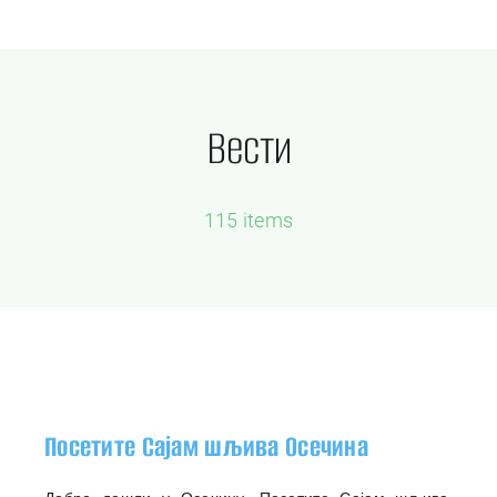
Skip
Tog
to
Nav
content
ПОЧЕТНА
Вести
О САЈМУ
ПРОГРАМ САЈМА 2024
ВЕСТИ
115 items
КОНТАКТ
ГАЛЕРИЈА
Посетите Сајам шљива Осечина