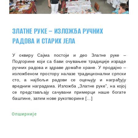
ЗЛАТНЕ РУКЕ – ИЗЛОЖБА РУЧНИХ
РАДОВА И СТАРИХ ЈЕЛА
У оквиру Сајма постоји и део Златне руке –
Подгорине који са бави очувањем традиције израде
ручних радова и здраве домаће хране. У продајно –
изложбеном простору налазе традиционални српски
сто, а најбољи радови се оцењују и награђују
вредним наградама. Изложба „Златне руке”, на којој
се представљају сачувани примерци наше богате
баштине, затим нове рукотворине […]
Опширније