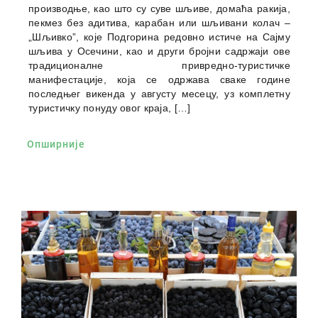
производње, као што су суве шљиве, домаћа ракија,
пекмез без адитива, карабан или шљивани колач –
„Шљивко”, које Подгорина редовно истиче на Сајму
шљива у Осечини, као и други бројни садржаји ове
традиционалне привредно-туристичке
манифестације, која се одржава сваке године
последњег викенда у августу месецу, уз комплетну
туристичку понуду овог краја, […]
Опширније