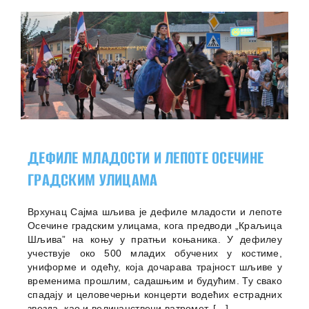
ДЕФИЛЕ МЛАДОСТИ И ЛЕПОТЕ ОСЕЧИНЕ
ГРАДСКИМ УЛИЦАМА
Врхунац Сајма шљива је дефиле младости и лепоте
Осечине градским улицама, кога предводи „Краљица
Шљива” на коњу у пратњи коњаника. У дефилеу
учествује око 500 младих обучених у костиме,
униформе и одећу, која дочарава трајност шљиве у
временима прошлим, садашњим и будућим. Ту свако
спадају и целовечерњи концерти водећих естрадних
звезда, као и величанствени ватромет. […]