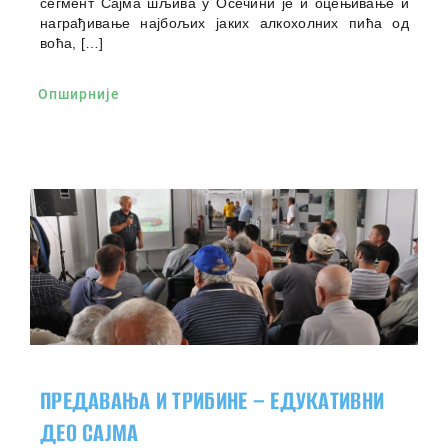
сегмент Сајма шљива у Осечини је и оцењивање и
награђивање најбољих јаких алкохолних пића од
воћа, […]
Опширније
ПРЕДАВАЊА И ТРИБИНЕ – ЕДУКАТИВНИ
ДЕО САЈМА