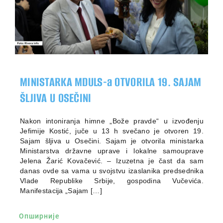
MINISTARKA MDULS-a OTVORILA 19. SAJAM
ŠLJIVA U OSEČINI
Nakon intoniranja himne „Bože pravde“ u izvođenju
Jefimije Kostić, juče u 13 h svečano je otvoren 19.
Sajam šljiva u Osečini. Sajam je otvorila ministarka
Ministarstva državne uprave i lokalne samouprave
Jelena Žarić Kovačević. – Izuzetna je čast da sam
danas ovde sa vama u svojstvu izaslanika predsednika
Vlade Republike Srbije, gospodina Vučevića.
Manifestacija „Sajam […]
Опширније