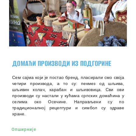
ДОМАЋИ ПРОИЗВОДИ ИЗ ПОДГОРИНЕ
Сем сајма који је постао бренд, пласирали смо своја
четири производа, а то су: пекмез од шљива,
шљивин колач, карабан и шљивовица. Сви ови
производи су настали у кућама српских домаћина у
селима око Осечине. Направљени су по
традиционалној рецептури и симбол су здраве
хране.
Опширније