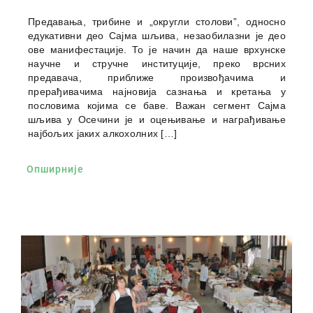
Предавања, трибине и „округли столови”, односно
едукативни део Сајма шљива, незаобилазни је део
ове манифестације. То је начин да наше врхунске
научне и стручне институције, преко врсних
предавача, приближе произвођачима и
прерађивачима најновија сазнања и кретања у
пословима којима се баве. Важан сегмент Сајма
шљива у Осечини је и оцењивање и награђивање
најбољих јаких алкохолних […]
Опширније