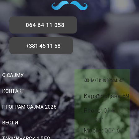
064 64 11 058
+381 45 11 58
О САЈМУ
КОНТАКТ ИНФОРМАЦИЈЕ
КОНТАКТ
Карађорђева 59
ПРОГРАМ САЈМА 2026
Phone:
014
452311
ВЕСТИ
Mobile:
064 64
ТАКМИЧАРСКИ ДЕО