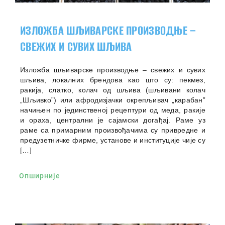
ИЗЛОЖБА ШЉИВАРСКЕ ПРОИЗВОДЊЕ –
СВЕЖИХ И СУВИХ ШЉИВА
Изложба шљиварске производње – свежих и сувих
шљива, локалних брендова као што су: пекмез,
ракија, слатко, колач од шљива (шљивани колач
„Шљивко”) или афродизјачки окрепљивач „карабан”
начињен по јединственој рецептури од меда, ракије
и ораха, централни је сајамски догађај. Раме уз
раме са примарним произвођачима су привредне и
предузетничке фирме, установе и институције чије су
[…]
Опширније