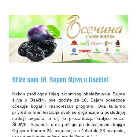
Stiže nam 16. Sajam šljiva u Osečini
Nakon prošlogodišnjeg skromnog obeležavanja Sajma
šljiva u Osečini, ove godine za 16. Sajam posetioce
očekuje bogat i raznovrstan program. Ova kulturno
privredna manifestacija uvek se organizuje u poslednjoj
nedelji avgusta, a cilj je prezantacija kraljice voća-
ŠLJIVE. Sajamski dani počinju predstavljanjem knjige
Ognjena Pudara 24. avgusta, a u četvrtak, 26. avgusta,
pre potpaljivanja sušare predviđeno je […]