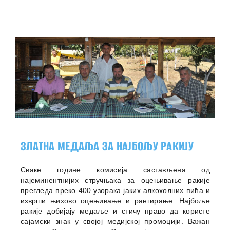
ЗЛАТНА МЕДАЉА ЗА НАЈБОЉУ РАКИЈУ
Сваке године комисија састављена од
најеминентнијих стручњака за оцењивање ракије
прегледа преко 400 узорака јаких алкохолних пића и
изврши њихово оцењивање и рангирање. Најбоље
ракије добијају медаље и стичу право да користе
сајамски знак у својој медијској промоцији. Важан