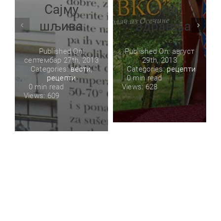
Сајму
пуне
шљива
здравља
Published On:
Published On: август
септембар 27th, 2013
29th, 2013
Categories:
вести
,
Categories:
рецепти
рецепти
0 min read
0 min read
Views: 628
Views: 609