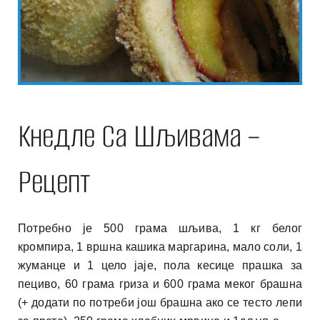
Кнедле Са Шљивама –
Рецепт
Потребно је 500 грама шљива, 1 кг белог
кромпира, 1 вршна кашика маргарина, мало соли, 1
жуманце и 1 цело јаје, пола кесице прашка за
пециво, 60 грама гриза и 600 грама меког брашна
(+ додати по потреби још брашна ако се тесто лепи