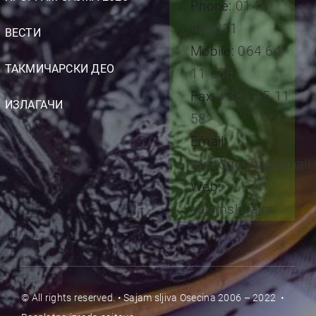
Phone:
014
452311
ВЕСТИ
Mobile:
064 64
ТАКМИЧАРСКИ ДЕО
11 058
Fax:
+381 45 11
ИЗЛАГАЧИ
58
Email:
topodgorina@gmail
Web:
sajamsljiva.rs
© All rights reserved. • Sajam sljiva Osecina 2006 – 2022 •