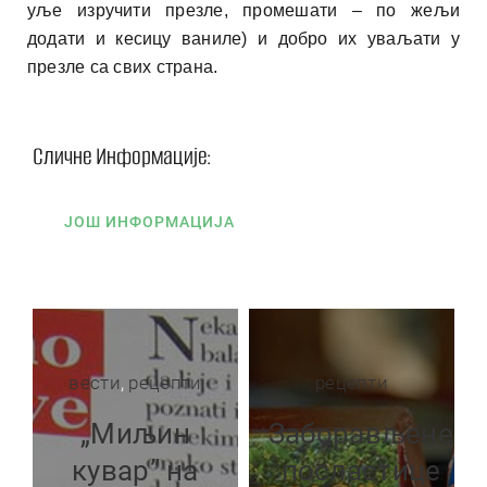
уље изручити презле, промешати – по жељи
додати и кесицу ваниле) и добро их уваљати у
презле са свих страна.
Сличне Информације:
ЈОШ ИНФОРМАЦИЈА
вести
,
рецепти
рецепти
„Миљин
Заборављене
кувар” на
посластице