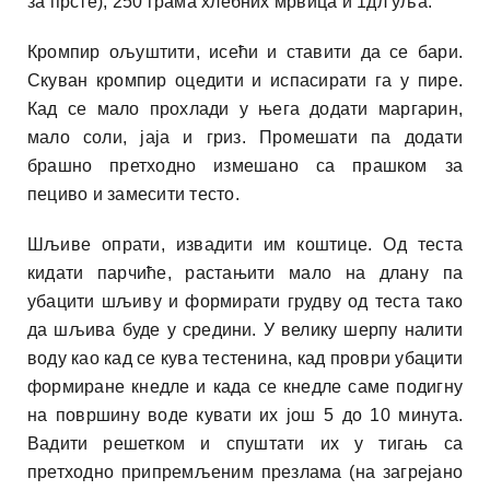
за прсте), 250 грама хлебних мрвица и 1дл уља.
Кромпир ољуштити, исећи и ставити да се бари.
Скуван кромпир оцедити и испасирати га у пире.
Кад се мало прохлади у њега додати маргарин,
мало соли, јаја и гриз. Промешати па додати
брашно претходно измешано са прашком за
пециво и замесити тесто.
Шљиве опрати, извадити им коштице. Од теста
кидати парчиће, растањити мало на длану па
убацити шљиву и формирати грудву од теста тако
да шљива буде у средини. У велику шерпу налити
воду као кад се кува тестенина, кад проври убацити
формиране кнедле и када се кнедле саме подигну
на површину воде кувати их још 5 до 10 минута.
Вадити решетком и спуштати их у тигањ са
претходно припремљеним презлама (на загрејано