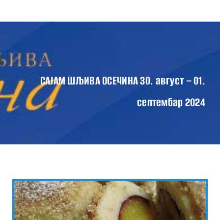
Skip
Tog
to
Nav
content
ПОЧЕТНА
О САЈМУ
ПРОГРАМ САЈМА 2024
САЈАМ ШЉИВА ОСЕЧИНА 30. август – 01.
ВЕСТИ
септембар 2024
КОНТАКТ
ГАЛЕРИЈА