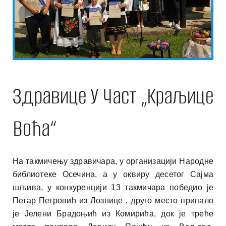
Здравице У Част „краљице
Воћа“
На такмичењу здравичара, у организацији Народне
библиотеке Осечина, а у оквиру десетог Сајма
шљива, у конкуренцији 13 такмичара победио је
Петар Петровић из Лознице , друго место припало
је Јелени Брадоњић из Комирића, док је треће