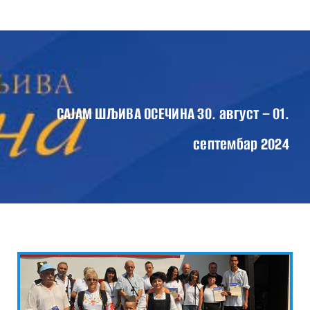
Skip
Tog
to
Nav
content
ПОЧЕТНА
О САЈМУ
ПРОГРАМ САЈМА 2024
САЈАМ ШЉИВА ОСЕЧИНА 30. август – 01.
ВЕСТИ
септембар 2024
КОНТАКТ
ГАЛЕРИЈА