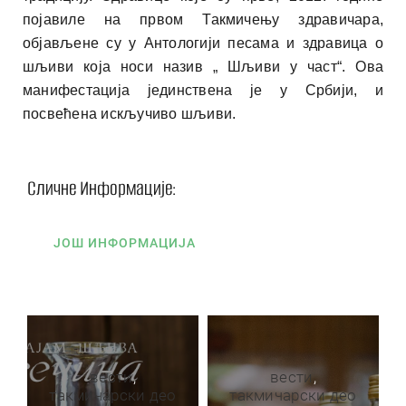
појавиле на првом Такмичењу здравичара,
објављене су у Антологији песама и здравица о
шљиви која носи назив „ Шљиви у част“. Ова
манифестација јединствена је у Србији, и
посвећена искључиво шљиви.
Сличне Информације:
ЈОШ ИНФОРМАЦИЈА
вести
,
вести
,
такмичарски део
такмичарски део