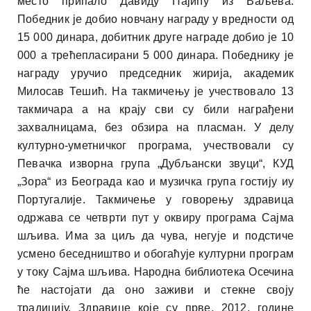
место припало Давиду Пајићу из Ваљева.
Победник је добио новчану награду у вредности од
15 000 динара, добитник друге награде добио је 10
000 а трећепласирани 5 000 динара. Победнику је
награду уручио председник жирија, академик
Милосав Тешић. На такмичењу је учествовало 13
такмичара а на крају сви су били награђени
захвалницама, без обзира на пласман. У делу
културно-уметничког програма, учествовали су
Певачка изворна група „Дубљански звуци“, КУД
„Зора“ из Београда као и музичка група гостију иу
Португалије. Такмичење у говорењу здравица
одржава се четврти пут у оквиру програма Сајма
шљива. Има за циљ да чува, негује и подстиче
усмено беседништво и обогаћује културни програм
у току Сајма шљива. Народна библиотека Осечина
ће настојати да оно заживи и стекне своју
традицију. Здравице које су прве, 2012. године