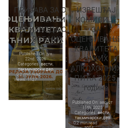
ПРИЈАВА ЗА ОЦЕЊИВАЊЕ
ИЗВЕШТАЈ
КВАЛИТЕТА
КОМИСИЈЕ
ПРОИЗВОДА ОЦЕЊИВАЊЕ
ЗА
ВОЋНИХ РАКИЈА
ОЦЕЊИВАЊЕ
КВАЛИТЕТА
Published On: јун
ЈАКИХ
22nd, 2026
Categories:
вести
,
АЛКОХОЛНИХ
такмичарски део
0,2 min read
ПИЋА 2025.
Views: 1127
године
Published On: август
11th, 2025
Categories:
вести
,
такмичарски део
0,2 min read