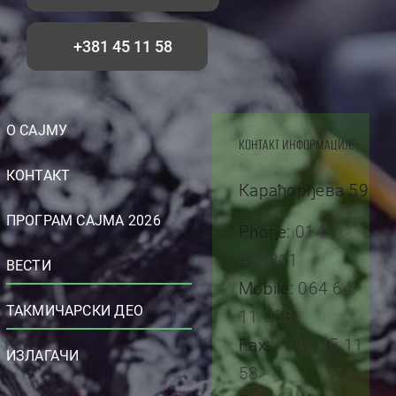
+381 45 11 58
О САЈМУ
КОНТАКТ ИНФОРМАЦИЈЕ
КОНТАКТ
Карађорђева 59
ПРОГРАМ САЈМА 2026
Phone:
014
452311
ВЕСТИ
Mobile:
064 64
ТАКМИЧАРСКИ ДЕО
11 058
Fax:
+381 45 11
ИЗЛАГАЧИ
58