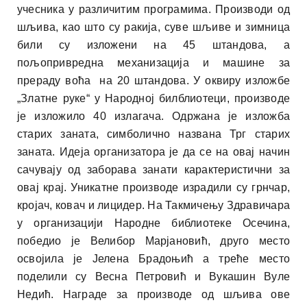
учесника у различитим програмима. Производи од
шљива, као што су ракија, суве шљиве и зимница
били су изложени на 45 штандова, а
пољопривредна механизација и машине за
прераду воћа на 20 штандова. У оквиру изложбе
„Златне руке“ у Народној билблиотеци, производе
је изложило 40 излагача. Одржана је изложба
старих заната, симболично названа Трг старих
заната. Идеја организатора је да се на овај начин
сачувају од заборава занати карактеристични за
овај крај. Уникатне производе израдили су грнчар,
кројач, ковач и лицидер. На Такмичењу Здравичара
у организацији Народне библиотеке Осечина,
победио је Велибор Марјановић, друго место
освојила је Јелена Брадоњић а треће место
поделили су Весна Петровић и Вукашин Вуле
Недић. Награде за производе од шљива ове