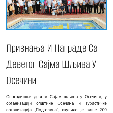
Признања И Награде Са
Деветог Сајма Шљива У
Осечини
Овогодишњи девети Сајам шљива у Осечини, у
организацији општине Осечина и Туристичке
организација „Подгорина“, окупило је више 200