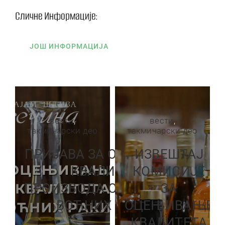
Сличне Информације:
ЈОШ ИНФОРМАЦИЈА
вести
,
вести
,
такмичарски део
такмичарски део
ПРИЈАВА ЗА ОЦЕЊИВАЊЕ
ИЗВЕШТАЈ
КВАЛИТЕТА
КОМИСИЈЕ
ПРОИЗВОДА ОЦЕЊИВАЊЕ
ЗА
ВОЋНИХ РАКИЈА
ОЦЕЊИВАЊЕ
КВАЛИТЕТА