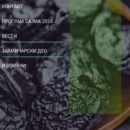
КОНТАКТ
Карађорђева 59
ПРОГРАМ САЈМА 2026
Phone:
014
452311
ВЕСТИ
Mobile:
064 64
ТАКМИЧАРСКИ ДЕО
11 058
Fax:
+381 45 11
ИЗЛАГАЧИ
58
Email:
topodgorina@gmail
Web:
sajamsljiva.rs