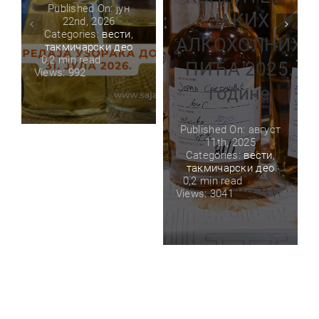
Published On: јун
ЈАКИХ
22nd, 2026
Categories:
вести
,
АЛКОХОЛНИХ
такмичарски део
0,2 min read
ПИЋА 2025.
Views: 992
године
Published On: август
11th, 2025
Categories:
вести
,
такмичарски део
0,2 min read
Views: 3041