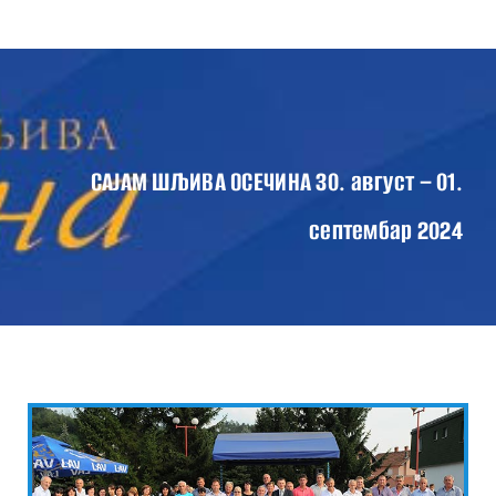
Skip
Tog
to
Nav
content
ПОЧЕТНА
О САЈМУ
ПРОГРАМ САЈМА 2024
САЈАМ ШЉИВА ОСЕЧИНА 30. август – 01.
ВЕСТИ
септембар 2024
КОНТАКТ
ГАЛЕРИЈА