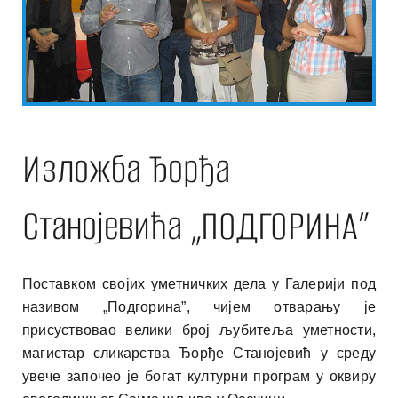
Изложба Ђорђа
Станојевића „ПОДГОРИНА”
Поставком својих уметничких дела у Галерији под
називом „Подгорина”, чијем отварању је
присуствовао велики број љубитеља уметности,
магистар сликарства Ђорђе Станојевић у среду
увече започео је богат културни програм у оквиру