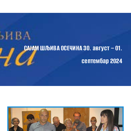
Skip
Tog
to
Nav
content
ПОЧЕТНА
О САЈМУ
ПРОГРАМ САЈМА 2024
САЈАМ ШЉИВА ОСЕЧИНА 30. август – 01.
ВЕСТИ
септембар 2024
КОНТАКТ
ГАЛЕРИЈА