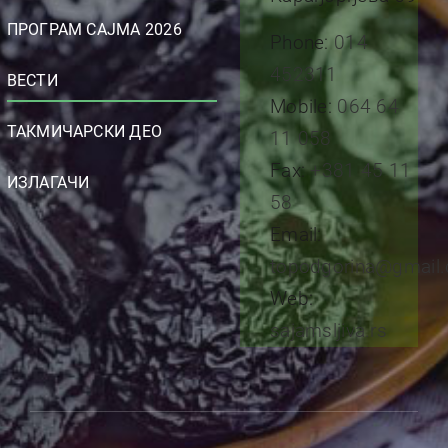
ПРОГРАМ САЈМА 2026
Phone:
014
452311
ВЕСТИ
Mobile:
064 64
ТАКМИЧАРСКИ ДЕО
11 058
Fax:
+381 45 11
ИЗЛАГАЧИ
58
Email:
topodgorina@gmail
Web:
sajamsljiva.rs