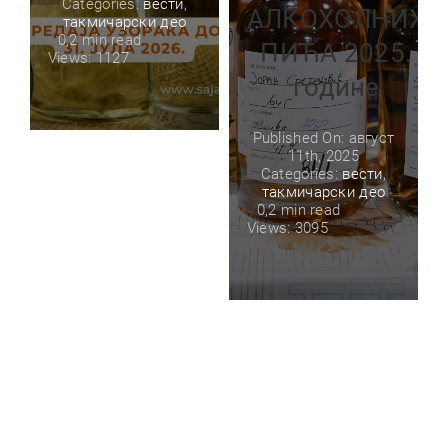
Categories:
вести
,
АЛКОХОЛНИХ
такмичарски део
0,2 min read
ПИЋА 2025.
Views: 1127
године
Published On: август
11th, 2025
Categories:
вести
,
такмичарски део
0,2 min read
Views: 3095