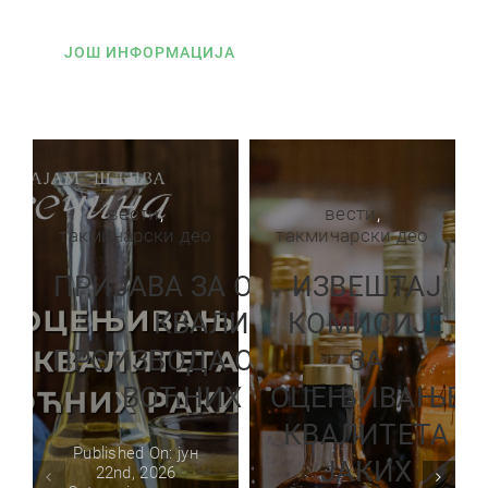
ЈОШ ИНФОРМАЦИЈА
вести
,
вести
,
такмичарски део
такмичарски део
ПРИЈАВА ЗА ОЦЕЊИВАЊЕ
ИЗВЕШТАЈ
КВАЛИТЕТА
КОМИСИЈЕ
ПРОИЗВОДА ОЦЕЊИВАЊЕ
ЗА
ВОЋНИХ РАКИЈА
ОЦЕЊИВАЊЕ
КВАЛИТЕТА
Published On: јун
ЈАКИХ
22nd, 2026