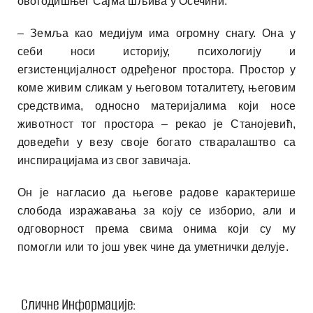
овогодишњег Сајма шљива у Осечини.
– Земља као медијум има огромну снагу. Она у
себи носи историју, психологију и
егзистенцијалност одређеног простора. Простор у
коме живим сликам у његовом тоталитету, његовим
средствима, односно материјалима који носе
животност тог простора – рекао је Станојевић,
доведећи у везу своје богато стваралаштво са
инспирацијама из свог завичаја.
Он је нагласио да његове радове карактерише
слобода изражавања за коју се изборио, али и
одговорност према свима онима који су му
помогли или то још увек чине да уметнички делује.
Сличне Информације: