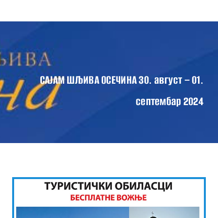
Skip
Tog
to
Nav
content
ПОЧЕТНА
О САЈМУ
ПРОГРАМ САЈМА 2024
САЈАМ ШЉИВА ОСЕЧИНА 30. август – 01.
ВЕСТИ
септембар 2024
КОНТАКТ
ГАЛЕРИЈА