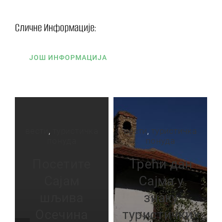
Сличне Информације:
ЈОШ ИНФОРМАЦИЈА
вести
,
туристичка
вести
,
туристичка
понуда
понуда
Посетите
Трећи дан
Сајам
Сајма у
шљива
знаку
Осечина
туристичких