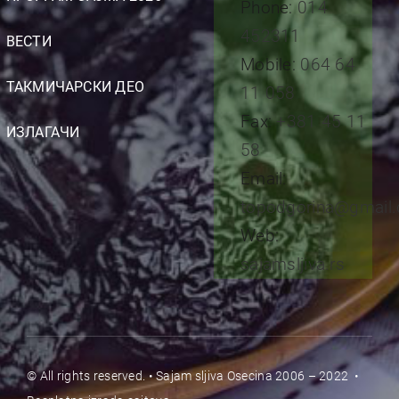
Phone:
014
452311
ВЕСТИ
Mobile:
064 64
ТАКМИЧАРСКИ ДЕО
11 058
Fax:
+381 45 11
ИЗЛАГАЧИ
58
Email:
topodgorina@gmail
Web:
sajamsljiva.rs
© All rights reserved. • Sajam sljiva Osecina 2006 – 2022 •