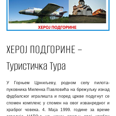
ХЕРОЈ ПОДГОРИНЕ –
Туристичка Тура
У Горњем Црниљеву, родном селу пилота-
пуковника Миленка Павловића на брежуљку изнад
фудбалског игралишта и поред цркве подугнут се
спомен комплекс у спомен на овог изванредног и
храброг човека. 4. Маја 1999. године за време