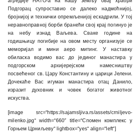
агредије НАТО-а на нашу земљу овај храбри
Подгорац супроставио се далеко надмоћнијој,
бројнијој и технички опремљенијој ескадрили. У тој
неравноправној борби бранећи свој крај погинуо је
на небу изнад Ваљева. Сваке године на
годишњицу погибије на овом месту организује се
меморијал и мини аеро митинг. У наставку
обиласка водимо вас до јединог манастира у
подгорском архијерејском намесништву
посвећеног св. Цару Константину и царици Јелени.
Дочекаће Вас игуман манастира отац Данило,
изразит духовник и човек богатог животног
искуства.
[image src=“https://sajamsljiva.rs/assets/crniljevo-
milenko.jpg“ width=“660″ title=“Спомен комплекс у
Горњем Црниљеву“ lightbox=“yes“ align=“left“]