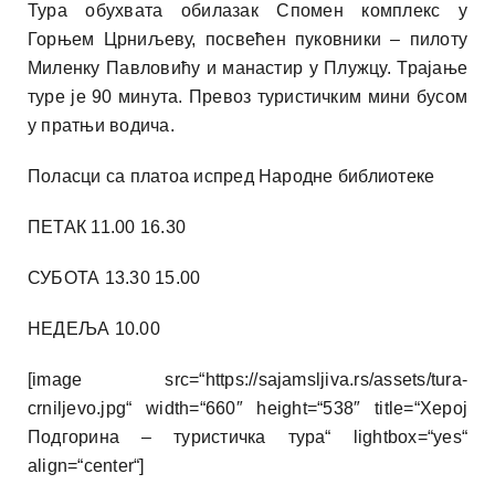
Тура обухвата обилазак Спомен комплекс у
Горњем Црниљеву, посвећен пуковники – пилоту
Миленку Павловићу и манастир у Плужцу. Трајање
туре је 90 минута. Превоз туристичким мини бусом
у пратњи водича.
Поласци са платоа испред Народне библиотеке
ПЕТАК 11.00 16.30
СУБОТА 13.30 15.00
НЕДЕЉА 10.00
[image src=“https://sajamsljiva.rs/assets/tura-
crniljevo.jpg“ width=“660″ height=“538″ title=“Херој
Подгорина – туристичка тура“ lightbox=“yes“
align=“center“]