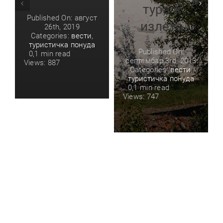
тура и
Published On: август
излета
26th, 2019
Categories:
вести
,
туристичка понуда
Published On:
0,1 min read
септембар 3rd, 2013
Views: 887
Categories:
вести
,
туристичка понуда
0,1 min read
Views: 747