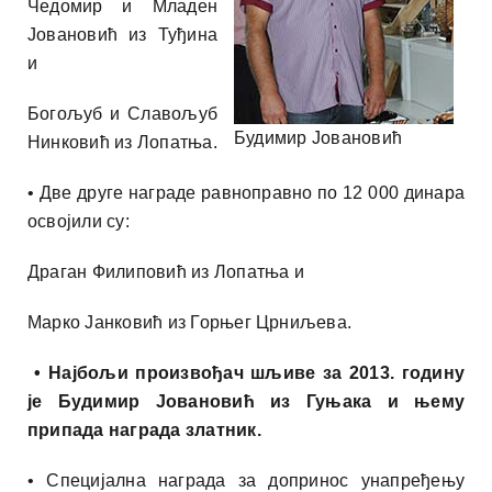
Чедомир и Младен
Јовановић из Туђина
и
Богољуб и Славољуб
Будимир Јовановић
Нинковић из Лопатња.
• Две друге награде равноправно по 12 000 динара
освојили су:
Драган Филиповић из Лопатња и
Марко Јанковић из Горњег Црниљева.
• Најбољи произвођач шљиве за 2013. годину
је Будимир Јовановић из Гуњака и њему
припада награда златник.
• Специјална награда за допринос унапређењу