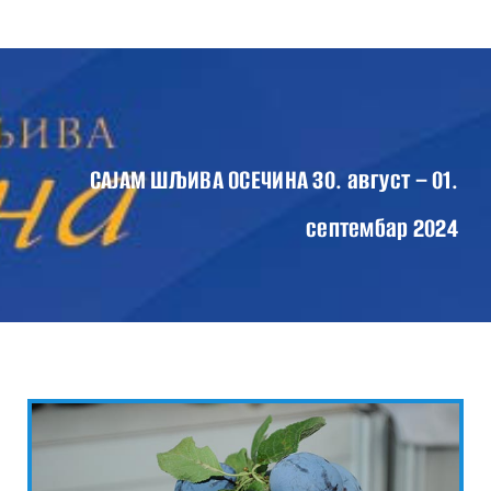
Skip
Tog
to
Nav
content
ПОЧЕТНА
О САЈМУ
ПРОГРАМ САЈМА 2024
САЈАМ ШЉИВА ОСЕЧИНА 30. август – 01.
ВЕСТИ
септембар 2024
КОНТАКТ
ГАЛЕРИЈА