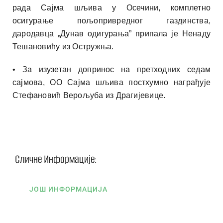
рада Сајма шљива у Осечини, комплетно
осигурање пољопривредног газдинства,
дародавца „Дунав одигурања” припала је Ненаду
Тешановићу из Остружња.
• За изузетан допринос на претходних седам
сајмова, ОО Сајма шљива постхумно награђује
Стефановић Верољуба из Драгијевице.
Сличне Информације:
ЈОШ ИНФОРМАЦИЈА