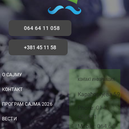
064 64 11 058
+381 45 11 58
О САЈМУ
КОНТАКТ ИНФОРМАЦИЈЕ
КОНТАКТ
Карађорђева 59
ПРОГРАМ САЈМА 2026
Phone:
014
452311
ВЕСТИ
Mobile:
064 64