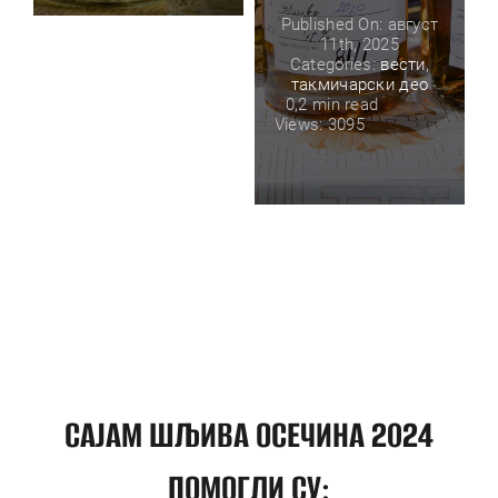
Published On: август
11th, 2025
Categories:
вести
,
такмичарски део
0,2 min read
Views: 3095
САЈАМ ШЉИВА ОСЕЧИНА 2024
ПОМОГЛИ СУ: