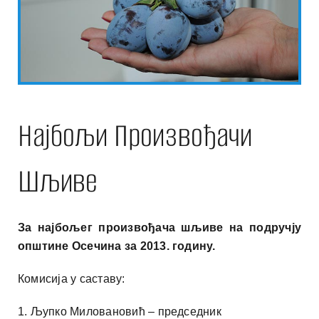
Најбољи Произвођачи
Шљиве
За најбољег произвођача шљиве на подручју
општине Осечина за 2013. годину.
Комисија у саставу:
1. Љупко Миловановић – председник