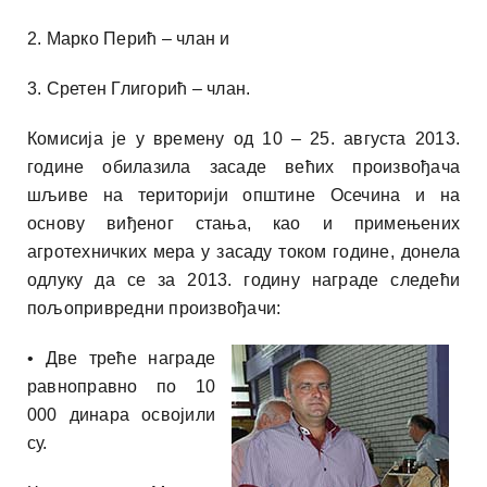
2. Марко Перић – члан и
3. Сретен Глигорић – члан.
Комисија је у времену од 10 – 25. августа 2013.
године обилазила засаде већих произвођача
шљиве на територији општине Осечина и на
основу виђеног стања, као и примењених
агротехничких мера у засаду током године, донела
одлуку да се за 2013. годину награде следећи
пољопривредни произвођачи:
• Две треће награде
равноправно по 10
000 динара освојили
су.