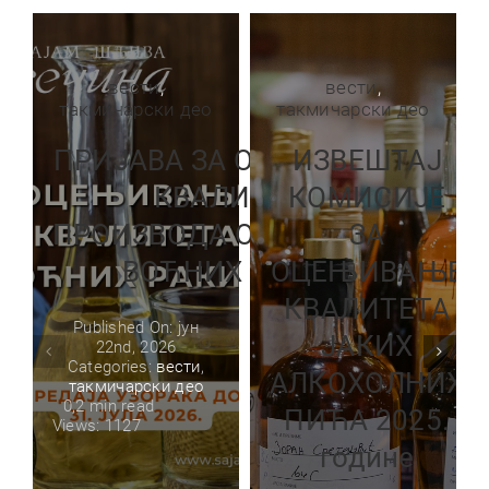
вести
,
вести
,
такмичарски део
такмичарски део
ПРИЈАВА ЗА ОЦЕЊИВАЊЕ
ИЗВЕШТАЈ
КВАЛИТЕТА
КОМИСИЈЕ
ПРОИЗВОДА ОЦЕЊИВАЊЕ
ЗА
ВОЋНИХ РАКИЈА
ОЦЕЊИВАЊЕ
КВАЛИТЕТА
Published On: јун
ЈАКИХ
22nd, 2026
Categories:
вести
,
АЛКОХОЛНИХ
такмичарски део
0,2 min read
ПИЋА 2025.
Views: 1127
године