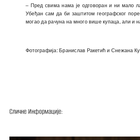
– Пред свима нама је одговоран и ни мало л
Убеђан сам да би заштитом географског поре
могао да рачуна на много више купаца, али и 
Фотографија: Бранислав Ракетић и Снежана Ку
Сличне Информације: