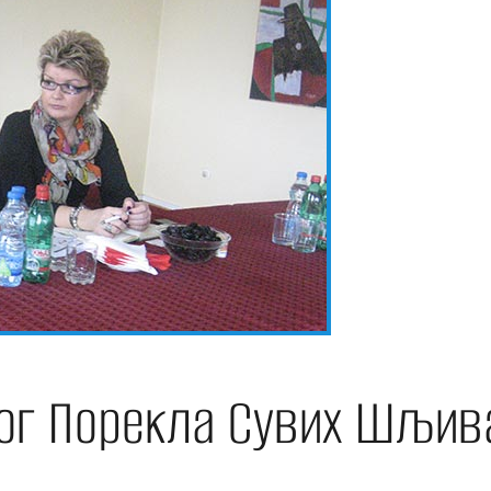
ог Порекла Сувих Шљив