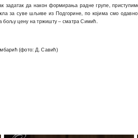
ак задатак да након формирања радне групе, приступи
кла за суве шљиве из Подгорине, по којима смо одавн
на бољу цену на тржишту – сматра Симић.
мбарић (фото: Д. Савић)