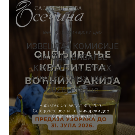
вести
,
такмичарски део
ИЗВЕШТАЈ КОМИСИЈЕ
ЗА ОЦЕЊИВАЊЕ
КВАЛИТЕТА ЈАКИХ
АЛКОХОЛНИХ ПИЋА
2026. године
Published On: август 8th, 2026
Categories:
вести
,
такмичарски део
1,6 min read
Views: 17