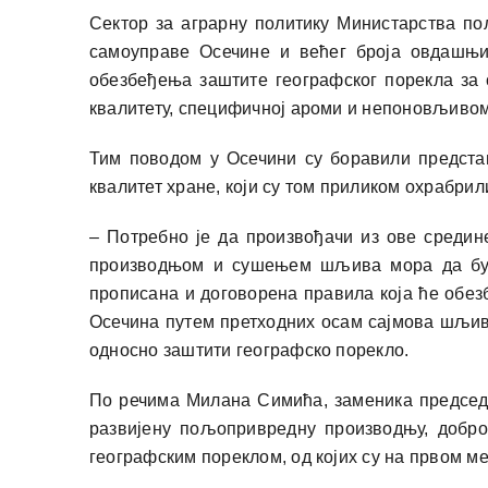
Сектор за аграрну политику Министарства по
самоуправе Осечине и већег броја овдашњи
обезбеђења заштите географског порекла за 
квалитету, специфичној ароми и непоновљивом
Тим поводом у Осечини су боравили предста
квалитет хране, који су том приликом охрабрили
– Потребно је да произвођачи из ове средин
производњом и сушењем шљива мора да буде
прописана и договорена правила која ће обезб
Осечина путем претходних осам сајмова шљива
односно заштити географско порекло.
По речима Милана Симића, заменика председн
развијену пољопривредну производњу, добр
географским пореклом, од којих су на првом м