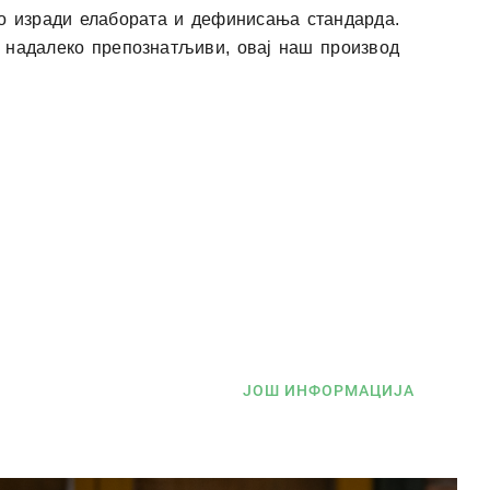
мо изради елабората и дефинисања стандарда.
о надалеко препознатљиви, овај наш производ
ЈОШ ИНФОРМАЦИЈА