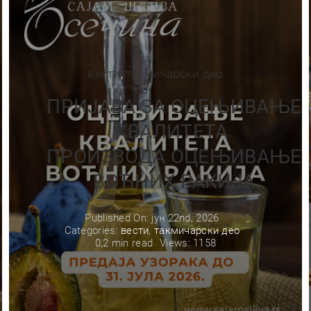
вести
,
такмичарски део
ПРИЈАВА ЗА ОЦЕЊИВАЊЕ
КВАЛИТЕТА
ПРОИЗВОДА ОЦЕЊИВАЊЕ
ВОЋНИХ РАКИЈА
Published On: јун 22nd, 2026
Categories:
вести
,
такмичарски део
0,2 min read
Views: 1158