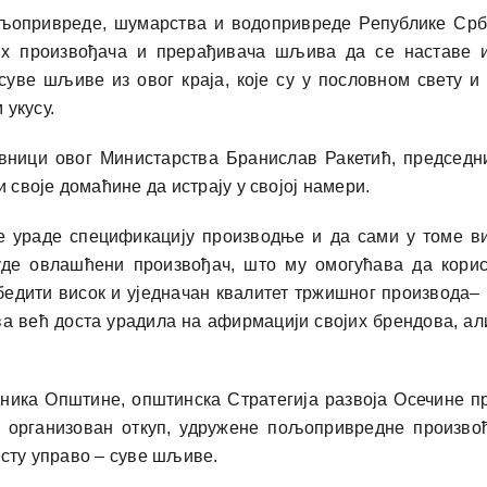
љопривреде, шумарства и водопривреде Републике Срби
х произвођача и прерађивача шљива да се наставе и
суве шљиве из овог краја, које су у пословном свету и
 укусу.
вници овог Министарства Бранислав Ракетић, председни
 своје домаћине да истрају у својој намери.
е ураде спецификацију производње и да сами у томе ви
 овлашћени произвођач, што му омогућава да користи
едити висок и уједначан квалитет тржишног производа– р
 већ доста урадила на афирмацији својих брендова, али
ика Општине, општинска Стратегија развоја Осечине пр
о организован откуп, удружене пољопривредне произво
есту управо – суве шљиве.