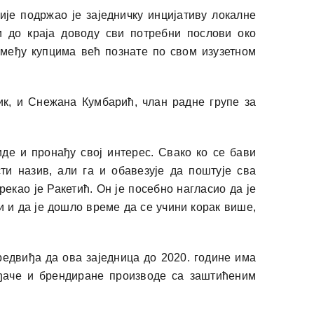
је подржао је заједничку инцијативу локалне
 до краја доводу сви потребни послови око
 међу купцима већ познате по свом изузетном
к, и Снежана Кумбарић, члан радне групе за
де и пронађу свој интерес. Свако ко се бави
 назив, али га и обавезује да поштује сва
екао је Ракетић. Он је посебно нагласио да је
 и да је дошло време да се учини корак више,
едвиђа да ова заједница до 2020. године има
ђаче и брендиране производе са заштићеним