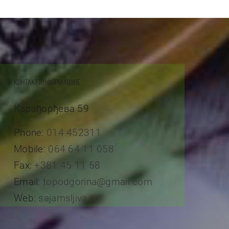
КОНТАКТ ИНФОРМАЦИЈЕ
Карађорђева 59
Phone:
014 452311
Mobile:
064 64 11 058
Fax:
+381 45 11 58
Email:
topodgorina@gmail.com
Web:
sajamsljiva.rs