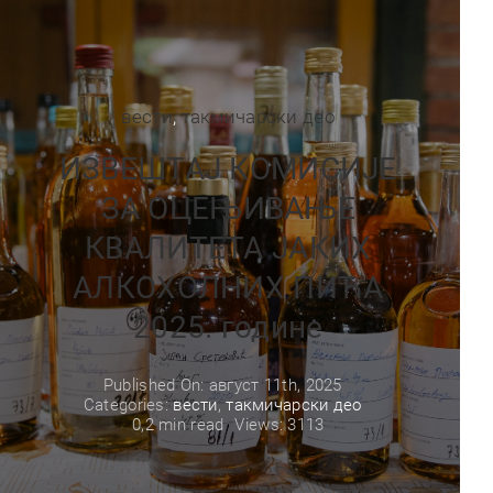
вести
,
такмичарски део
ИЗВЕШТАЈ КОМИСИЈЕ
ЗА ОЦЕЊИВАЊЕ
КВАЛИТЕТА ЈАКИХ
АЛКОХОЛНИХ ПИЋА
2025. године
Published On: август 11th, 2025
Categories:
вести
,
такмичарски део
0,2 min read
Views: 3113