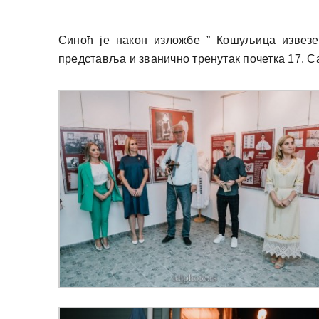
Синоћ је након изложбе ” Кошуљица извезе
представља и званично тренутак почетка 17. 