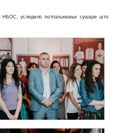
ији НБОС, уследило потпаљивање сушаре што