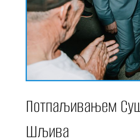
Потпаљивањем Суша
Шљива