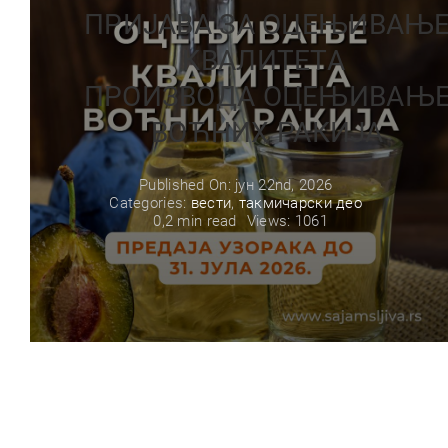
ПРИЈАВА ЗА ОЦЕЊИВАЊ
КВАЛИТЕТА
ПРОИЗВОДА ОЦЕЊИВАЊ
ВОЋНИХ РАКИЈА
Published On: јун 22nd, 2026
Categories:
вести
,
такмичарски део
0,2 min read
Views: 1061