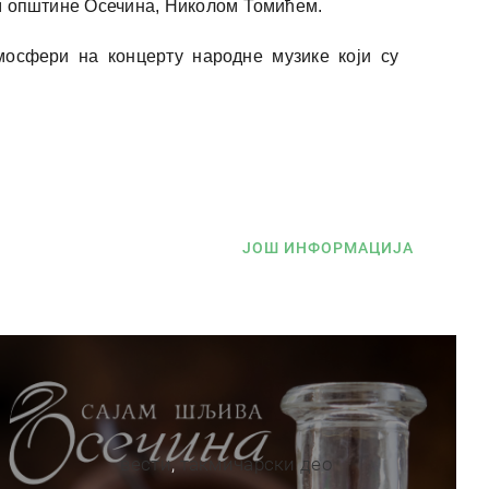
м општине Осечина, Николом Томићем.
мосфери на концерту народне музике који су
ЈОШ ИНФОРМАЦИЈА
вести
,
такмичарски део