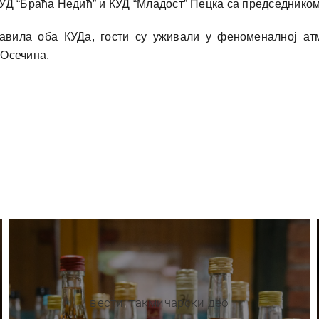
УД “Браћа Недић” и КУД “Младост” Пецка са председнико
авила оба КУДа, гости су уживали у феноменалној ат
 Осечина.
вести
,
такмичарски део