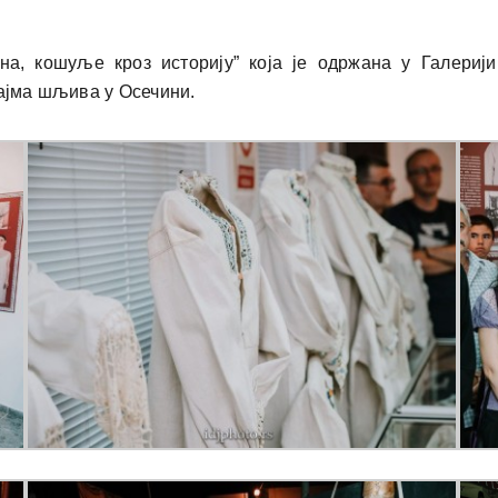
на, кошуље кроз историју” која је одржана у Галер
Сајма шљива у Осечини.