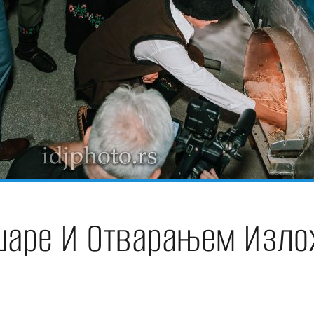
ре И Отварањем Изложб