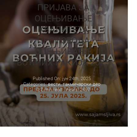
ПРИЈАВА ЗА
ОЦЕЊИВАЊЕ
КВАЛИТЕТА
ПРОИЗВОДА
ОЦЕЊИВАЊЕ
ВОЋНИХ РАКИЈА 2025
Published On: јун 24th, 2025
Categories:
вести
,
такмичарски део
0,2 min read
Views: 2497