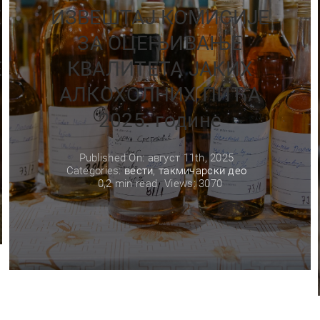
Е
ИЗВЕШТАЈ КОМИСИЈЕ
ЗА ОЦЕЊИВАЊЕ
Е
КВАЛИТЕТА ЈАКИХ
АЛКОХОЛНИХ ПИЋА
2025. године
Published On: август 11th, 2025
Categories:
вести
,
такмичарски део
0,2 min read
Views: 3070