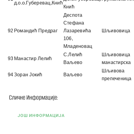
д.о.о.Губеревац,Кнић
Кнић
Деспота
Стефана
92
Романдић Предраг
Лазаревића
Шљивовица
106,
Младеновац
С.Лелић
Шљивовица
93
Манастир Лелић
Ваљево
манастирска
Шљивова
94
Зоран Јокић
Ваљево
препеченица
Сличне Информације:
ЈОШ ИНФОРМАЦИЈА