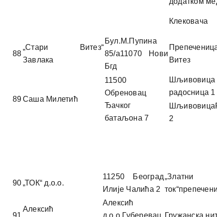
додатком ме
Клековача
Бул.М.Пупина
„Стари Витез“
Препечениц
88
85/а11070 Нови
Завлака
Витез
Бгд
Шљивовица
11500
радосница 1
Обреновац
89
Саша Милетић
Ђачког
Шљивовица
батаљона 7
2
11250 Београд
„Златни
90
„ТОК“ д.о.о.
Илије Чалића 2
ток“препечен
Алексић
Алексић
91
д.о.о.Губеревац,
Гружанска ни