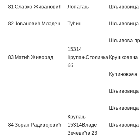
81
Славко Живановић
Лопатањ
Шљивовица
82
Јовановић Младен
Туђин
Шљивовица
Шљивова пр
15314
83
Матић Живорад
КрупањСтоличка
Крушковача
бб
Купиновача
Шљивовица
Шљивовица
Крупањ
84
Зоран Радивојевић
15314Владе
Шљивовица
Зечевића 23