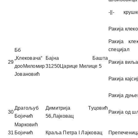
-||- крушк
Ракија клек
Ракија кле
специјал
Бб
„Клековача“
Бајна Башта
29
Ракија виља
дооМиломир
31250Царице Милице 5
Јовановић
Ракија кајси
Ракија дуње
Драгољуб
Димитрија Туцовић
30
Ракија од 
Бојичић
56,Лајковац
Марковић
31
Бојичић
Краља Петра I Лајковац
Препечениц