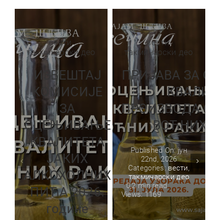
вести
,
вести
,
такмичарски део
такмичарски део
ИЗВЕШТАЈ
ПРИЈАВА ЗА 
КОМИСИЈЕ
КВАЛИТ
ЗА
ПРОИЗВОДА О
ОЦЕЊИВАЊЕ
ВОЋНИХ Р
КВАЛИТЕТА
Published On: јун
ЈАКИХ
22nd, 2026
Categories:
вести
,
АЛКОХОЛНИХ
такмичарски део
0,2 min read
ПИЋА 2026.
Views: 1169
године