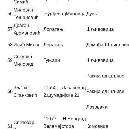
Симић
Милован
56
ЂурђевацМионица
Дуња
Тешановић
Драган
57
Лопатањ
Шљивовица
Крсмановић
58
Илић Милан
Лопатањ
Домаћа Шљивови
Секулић
59
Гуњаци
Шљивовица
Милорад
Ракија од шљиве
Златко
11550 Лазаревац
60
Ракија од шљиве
Станковић
2.шумадијска 21
Лозовача
11077 Н.Београд
Светозар
61
Велемајстора
Комовица