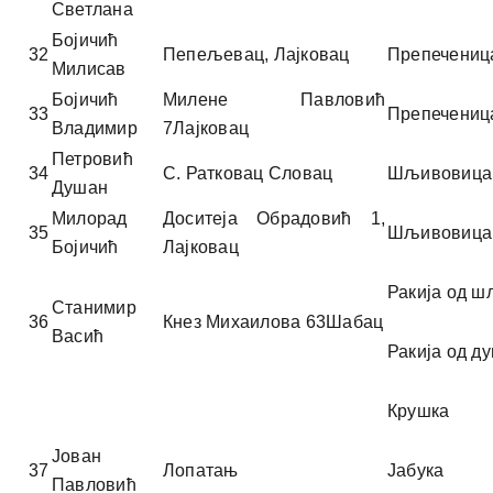
Светлана
Бојичић
32
Пепељевац, Лајковац
Препечениц
Милисав
Бојичић
Милене Павловић
33
Препечениц
Владимир
7Лајковац
Петровић
34
С. Ратковац Словац
Шљивовица
Душан
Милорад
Доситеја Обрадовић 1,
35
Шљивовица
Бојичић
Лајковац
Ракија од 
Станимир
36
Кнез Михаилова 63Шабац
Васић
Ракија од д
Крушка
Јован
37
Лопатањ
Јабука
Павловић