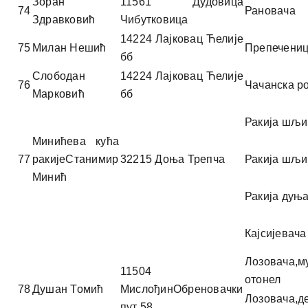
Зоран
11561 Дудовица
74
Рановача
Здравковић
Чибутковица
14224 Лајковац Ћелије
75
Милан Нешић
Препечени
бб
Слободан
14224 Лајковац Ћелије
76
Чачанска р
Марковић
бб
Ракија шљи
Минићева кућа
77
ракијеСтанимир
32215 Доња Трепча
Ракија шљи
Минић
Ракија дуњ
Кајсијевача
Лозовача,м
11504
отонел
78
Душан Томић
МислођинОбреновачки
Лозовача,д
пут 58