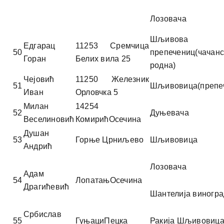
Лозовача
Шљивова
Едгарац
11253 Сремчица
50
препечениц(чачанс
Горан
Белих вила 25
родна)
Чејовић
11250 Железник
51
Шљивовица(препе
Иван
Орловчка 5
Милан
14254
52
Дуњевача
Веселиновић
КомирићОсечина
Душан
53
Горње Црниљево
Шљивовица
Андрић
Лозовача
Адам
54
ЛопатањОсечина
Драгићевић
Шантелија виногра
Србислав
55
ГуњациПецка
Ракија Шљивовиц