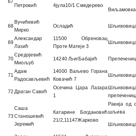
67
Петровић
4јула10/1 Смедерево
Виљамовка
Вучићевић
68
Осладић
Шљивовиц
Мирко
Александар
11500 Обреновац
69
Шљивовиц
Лазић
Проте Матеје 3
Средојевић
70
14240 ЉигБабајић
Препечени
Миољуб
Адам
14000 Ваљево Горана
71
Шљивовиц
Радосављевић
Ковачић 7
Осечина Цара Лазара
Шљивовиц
72
Драган Савић
1
препечениц
Ракија од 
Саша
шљива
Катарине Богдановић
73
Станошевић
21/2,11147Жарково
Јеремић
Шљивовиц