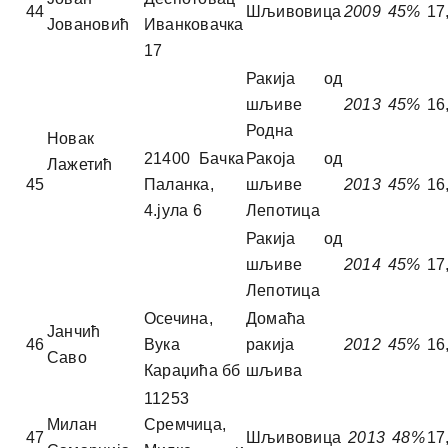
44
Шљивовица
2009
45%
17
Јовановић
Иванковачка
17
Ракија од
шљиве
2013
45%
16
Родна
Новак
21400 Бачка
Ракоја од
Лажетић
45
Паланка,
шљиве
2013
45%
16
4.јула 6
Лепотица
Ракија од
шљиве
2014
45%
17
Лепотица
Осечина,
Домаћа
Јанчић
46
Вука
ракија
2012
45%
16
Саво
Караџића бб
шљива
11253
Милан
Сремчица,
47
Шљивовица
2013
48%
17