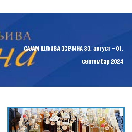
Skip
Tog
to
Nav
content
ПОЧЕТНА
О САЈМУ
ПРОГРАМ САЈМА 2024
САЈАМ ШЉИВА ОСЕЧИНА 30. август – 01.
ВЕСТИ
септембар 2024
КОНТАКТ
ГАЛЕРИЈА