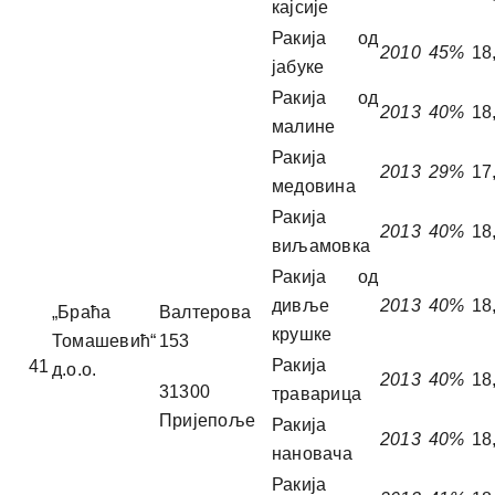
кајсије
Ракија од
2010
45%
18
јабуке
Ракија од
2013
40%
18
малине
Ракија
2013
29%
17
медовина
Ракија
2013
40%
18
виљамовка
Ракија од
дивље
2013
40%
18
„Браћа
Валтерова
крушке
Томашевић“
153
Ракија
41
д.о.о.
2013
40%
18
31300
траварица
Пријепоље
Ракија
2013
40%
18
нановача
Ракија