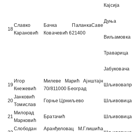
Кајсија
Дуња
Славко
Бачка ПаланкаСаве
18
Карановић
Ковачевић 621400
Виљамовка
Траварица
Јабуковача
Игор
Милеве Марић Ајнштајн
19
Шљивовапр
Кнежевић
70/811000 Београд
Јанковић
20
Горње Црниљево
Шљивовица
Томислав
Милорад
21
Братачић
Шљивовица
Марковић
Слободан
Аранђеловац М.Глишића