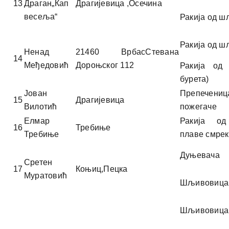
13
Драган„Кап
Драгијевица ,Осечина
весеља“
Ракија од 
Ракија од 
Ненад
21460 ВрбасСтевана
14
Међедовић
Дороњског 112
Ракија од
бурета)
Јован
Препече
15
Драгијевица
Вилотић
пожегаче
Елмар
Ракија од
16
Требиње
Требиње
плаве смре
Дуњевача
Сретен
17
Коњиц,Пецка
Муратовић
Шљивовица
Шљивовица