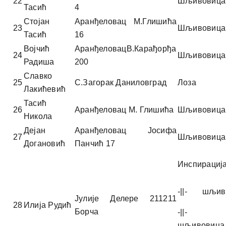
22
Шљивовица
Тасић
4
Стојан
Аранђеловац М.Глишића
23
Шљивовица
Тасић
16
Војчић
АранђеловацВ.Карађорђа
24
Шљивовица
Радиша
200
Славко
25
С.Загорак Даниловград
Лоза
Лакићевић
Тасић
26
Аранђеловац М. Глишића
Шљивовица
Никола
Дејан
Аранђеловац Јосифа
27
Шљивовица
Догaновић
Панчић 17
Инспирациј
-||- шљив
Јулије Делере 211211
28
Илија Рудић
Борча
-|
шљивовица