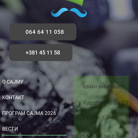
064 64 11 058
+381 45 11 58
О САЈМУ
КОНТАКТ ИНФОРМАЦИЈЕ
КОНТАКТ
Карађорђева 59
ПРОГРАМ САЈМА 2026
Phone:
014
452311
ВЕСТИ
Mobile:
064 64