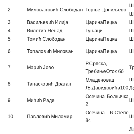
Ш
2
Миловановић Слободан
Горње Црниљево
Ш
3
Васиљевић Илија
ЦаринаПецка
Ш
4
Вилотић Ненад
Гуњаци
Ш
5
Томић Слободан
ЦаринаПецка
Ш
6
Топаловић Милован
ЦаринаПецка
Ш
Р.Српска,
7
Марић Јово
Т
ТребињеОток бб
Ш
Младеновац
8
Танасковић Драган
Љ.Давидовића100
Л
Осечина Болничка
9
Мићић Раде
Ш
2
Осечина В.Степе
10
Павловић Миломир
Ш
84
Д