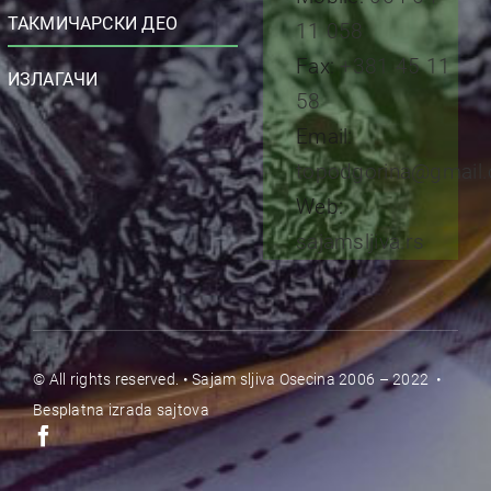
ТАКМИЧАРСКИ ДЕО
11 058
Fax:
+381 45 11
ИЗЛАГАЧИ
58
Email:
topodgorina@gmail
Web:
sajamsljiva.rs
© All rights reserved. • Sajam sljiva Osecina 2006 – 2022 •
Besplatna
izrada sajtova