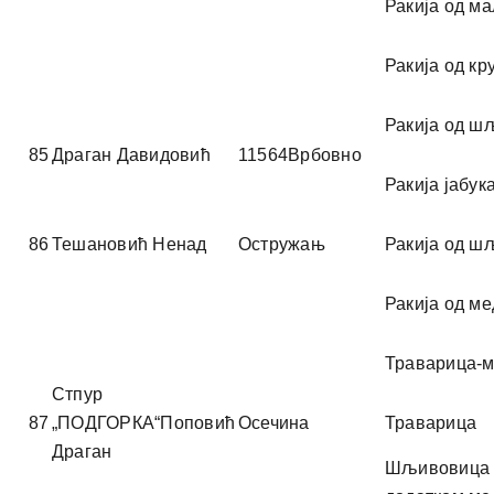
Ракија од м
Ракија од кр
Ракија од ш
85
Драган Давидовић
11564Врбовно
Ракија јабук
86
Тешановић Ненад
Остружањ
Ракија од ш
Ракија од ме
Траварица-
Стпур
87
„ПОДГОРКА“Поповић
Осечина
Траварица
Драган
Шљивов