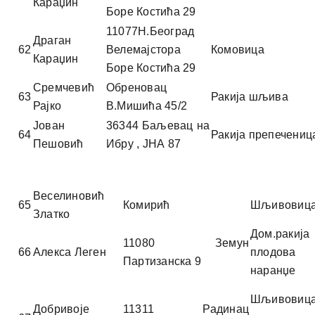
Караџин
Боре Костића 29
11077Н.Београд
Драган
62
Велемајстора
Комовица
Караџин
Боре Костића 29
Сремчевић
Обреновац
63
Ракија шљива
Рајко
В.Мишића 45/2
Јован
36344 Баљевац на
64
Ракија препечениц
Пешовић
Ибру , ЈНА 87
Веселиновић
65
Комирић
Шљивовиц
Златко
Дом.ракиј
11080 Земун
66
Алекса Леген
плодова
Партизанска 9
наранџе
Шљивовиц
Добривоје
11311 Радинац