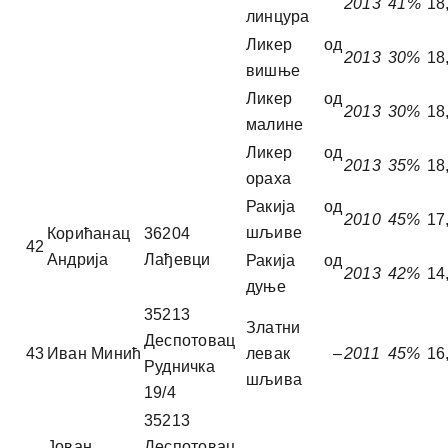
2013
4
1
%
18
линцура
Ликер од
2013
30%
18
вишње
Ликер од
2013
30%
18
малине
Ликер од
2013
35%
18
ораха
Ракија од
2010
45%
17
шљиве
Корићанац
36204
42
Андрија
Лађевци
Ракија од
2013
42%
14
дуње
35213
Златни
Деспотовац
43
Иван Минић
левак –
2011
45%
16
Рудничка
шљива
19/4
35213
Јован
Деспотовац