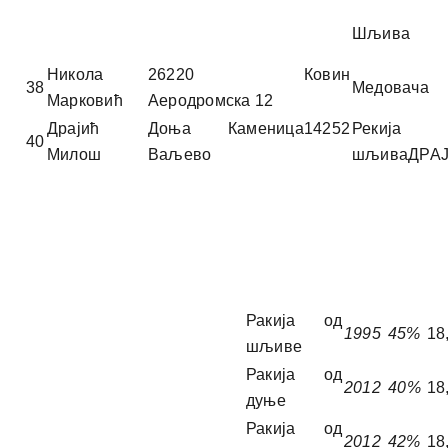
Шљива
Никола
26220 Ковин
38
Медовача
Марковић
Аеродромска 12
Драјић
Доња Каменица14252
Реки
40
Милош
Ваљево
шљиваДРА
Ракија од
1995
45%
18
шљиве
Ракија од
2012
4
0
%
18
дуње
Ракија од
2012
42%
18