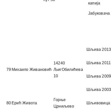
капија
Јабуковача
Шљива 201
Шљива 2011
14240
79
Михаило Живановић
ЉигОбилићева
10
Шљива 200
Шљива 200
Горње
80
Ерић Живота
Шљивовица
Црниљево