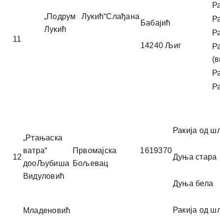
Р
„Подрум Лукић“Слађана
Ра
Бабајић
Лукић
Р
11
14240 Љиг
Р
(
Р
Ра
Ракија од 
„Ртањаска
ватра“
Првомајска 1619370
12
Дуња стара
дооЉубиша
Бољевац
Видуловић
Дуња бела
Ракија од 
Младеновић