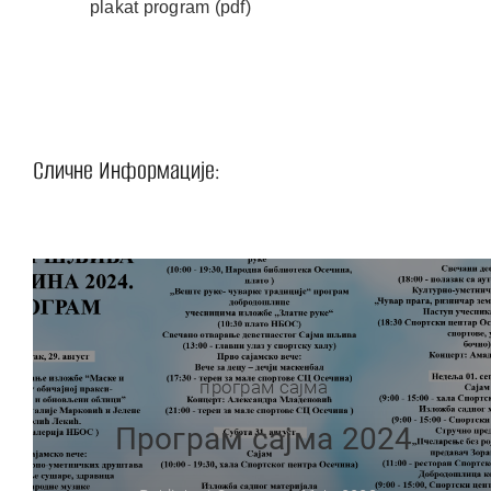
plakat program (pdf)
Сличне Информације:
програм сајма
Програм сајма 2024