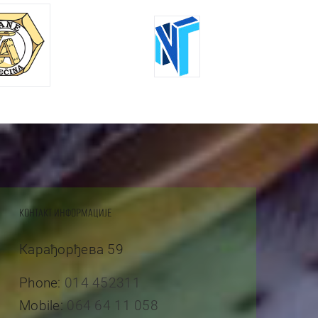
КОНТАКТ ИНФОРМАЦИЈЕ
Карађорђева 59
Phone:
014 452311
Mobile:
064 64 11 058