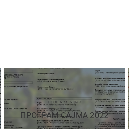
програм сајма
ПРОГРАМ САЈМА 2022