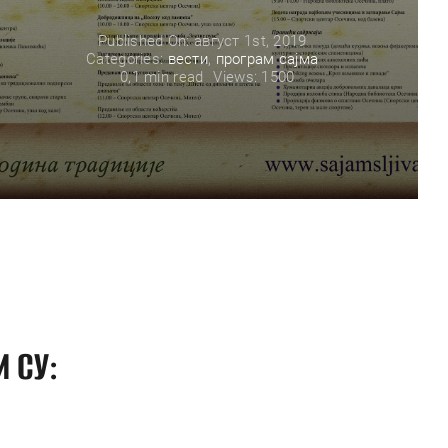
Published On: август 1st, 2019
Categories:
вести
,
програм сајма
0,1 min read
Views: 1500
 СУ: