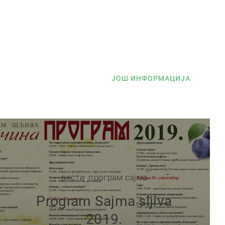
ЈОШ ИНФОРМАЦИЈА
вести
,
програм сајма
Program Sajma sljiva
2019.