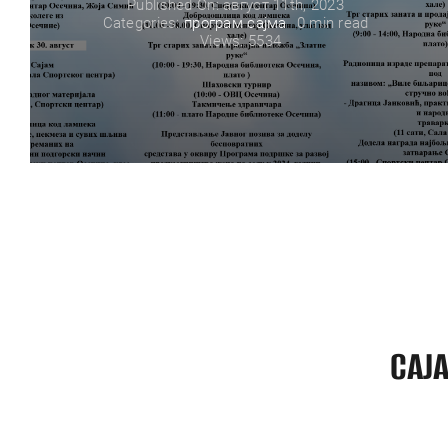
Published On: август 11th, 2023
Categories:
програм сајма
0 min read
Views: 5534
САЈ