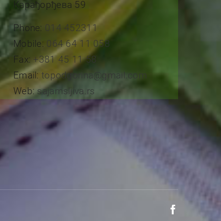
Карађорђева 59
Phone:
014 452311
Mobile:
064 64 11 058
Fax:
+381 45 11 58
Email:
topodgorina@gmail.com
Web:
sajamsljiva.rs