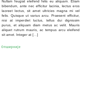
Nullam feugiat eleifend felis eu aliquam. Etiam
bibendum, ante nec efficitur lacinia, lectus eros
laoreet lectus, sit amet ultricies magna mi vel
felis. Quisque ut varius arcu. Praesent efficitur,
nisi at imperdiet luctus, tellus dui dignissim
purus, et aliquam diam metus ac velit. Mauris
aliquet rutrum mauris, ac tempus arcu eleifend
sit amet. Integer at […]
Опширније