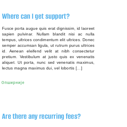
Where can I get support?
Fusce porta augue quis erat dignissim, id laoreet
sapien pulvinar. Nullam blandit nisi ac nulla
tempus, ultrices condimentum elit ultrices. Donec
semper accumsan ligula, ut rutrum purus ultrices
id. Aenean eleifend velit at nibh consectetur
pretium. Vestibulum at justo quis ex venenatis
aliquet. Ut porta, nunc sed venenatis maximus,
lectus magna maximus dui, vel lobortis […]
Опширније
Are there any recurring fees?