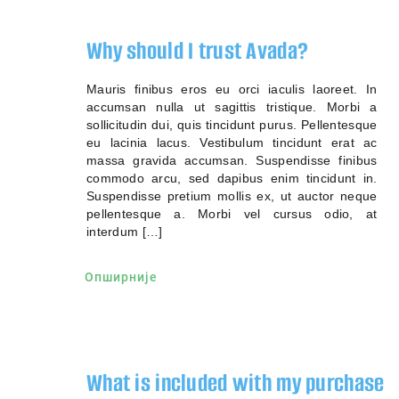
Why should I trust Avada?
Mauris finibus eros eu orci iaculis laoreet. In
accumsan nulla ut sagittis tristique. Morbi a
sollicitudin dui, quis tincidunt purus. Pellentesque
eu lacinia lacus. Vestibulum tincidunt erat ac
massa gravida accumsan. Suspendisse finibus
commodo arcu, sed dapibus enim tincidunt in.
Suspendisse pretium mollis ex, ut auctor neque
pellentesque a. Morbi vel cursus odio, at
interdum […]
Опширније
What is included with my purchase