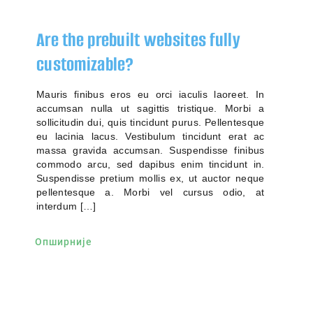
Are the prebuilt websites fully
customizable?
Mauris finibus eros eu orci iaculis laoreet. In
accumsan nulla ut sagittis tristique. Morbi a
sollicitudin dui, quis tincidunt purus. Pellentesque
eu lacinia lacus. Vestibulum tincidunt erat ac
massa gravida accumsan. Suspendisse finibus
commodo arcu, sed dapibus enim tincidunt in.
Suspendisse pretium mollis ex, ut auctor neque
pellentesque a. Morbi vel cursus odio, at
interdum […]
Опширније