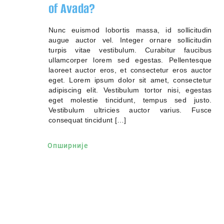
of Avada?
Nunc euismod lobortis massa, id sollicitudin
augue auctor vel. Integer ornare sollicitudin
turpis vitae vestibulum. Curabitur faucibus
ullamcorper lorem sed egestas. Pellentesque
laoreet auctor eros, et consectetur eros auctor
eget. Lorem ipsum dolor sit amet, consectetur
adipiscing elit. Vestibulum tortor nisi, egestas
eget molestie tincidunt, tempus sed justo.
Vestibulum ultricies auctor varius. Fusce
consequat tincidunt […]
Опширније