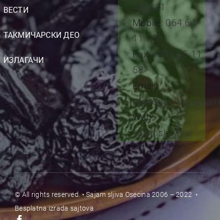
452311
ВЕСТИ
Mobile:
064 64
ТАКМИЧАРСКИ ДЕО
11 058
Fax:
+381 45 11
ИЗЛАГАЧИ
58
Email:
topodgorina@gmail
Web:
sajamsljiva.rs
© All rights reserved. • Sajam sljiva Osecina 2006 – 2022 •
Besplatna
izrada sajtova